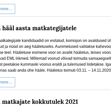
 more…
 hääl aasta matkategijatele
atkategijate kandidaadid on esitatud, komisjon on avaldused ü
d ja nüüd on aeg hääletuseks. Aunimetused valitakse kahevoo
se teel. Hääletuse esimene voor on avalik hääletus, teises voor
vad EML liikmed. Mõlemad voorud võivad toimuda samaaegselt
st peetakse kummaski voorus eraldi ja tulemused liidetakse. Ig
rias saab anda ühe hääle. Hääletus toimub 03.11. – 14.11.2020
 more…
i matkajate kokkutulek 2021