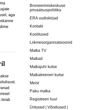
oma
Broneerimiskeskuse
kajate
privaatsuspoliitika
usel, aga
ERA uudiskirjad
ülekanne
Kontakt
udime
Koolitused
Liikmesorganisatsioonid
Matka TV
Matkad
il
Matkajuhi kutse
Matkatreeneri kutse
takse
lulisust.
Meist
 vanad
Paku matka
amisel
Registreeri huvi
 leiab
Üritused | Võistlused |