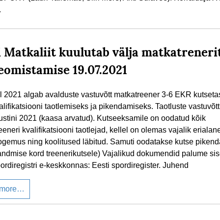
.
i Matkaliit kuulutab välja matkatreneri
eomistamise 19.07.2021
lil 2021 algab avalduste vastuvõtt matkatreener 3-6 EKR kutseta
alifikatsiooni taotlemiseks ja pikendamiseks. Taotluste vastuvõt
ustini 2021 (kaasa arvatud). Kutseeksamile on oodatud kõik
eneri kvalifikatsiooni taotlejad, kellel on olemas vajalik erialane
gemus ning koolitused läbitud. Samuti oodatakse kutse pikend
andmise kord treenerikutsele) Vajalikud dokumendid palume si
ordiregistri e-keskkonnas: Eesti spordiregister. Juhend
 more…