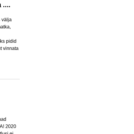
 ….
 välja
matka,
ks pidid
t vinnata
nad
AA! 2020
lusi ei