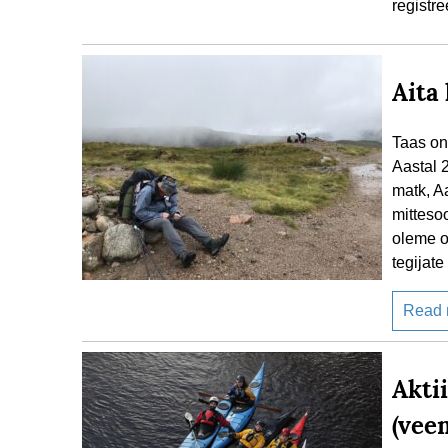
registre
Aita 
Taas on
Aastal 2
matk, A
mittesoo
oleme o
tegijate
Read
Akti
(vee