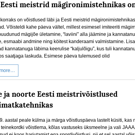
 Eesti meistrid mägironimistehnikas on
korraks on võistlused läbi ja Eesti meistrid mägironimistehnikas
ud. Võisteldi kahe päeva vältel, millest esimesel imiteeriti mägi
 puudunud mägijõe ületamine, “laviini” alla jäämine ja kannatanu
e, esmaabi andmine ning köitest kanderaami valmistamine. Lisa
ad kannatanuga läbima keerulise “kaljulõigu”, kus tuli kannatanu
os saatjaga laskuda. Esimese päeva tulemused olid
 more…
e ja noorte Eesti meistrivõistlused
simatkatehnikas
. aastal peale külma ja märga võistluspäeva lastelt küsiti, kas 
d teinekordki võistlema, kõlas vastuseks üksmeelne ja vali JAA
nud ei koos harjutamist ega spordivõistlusi, nii et sel aastal võist