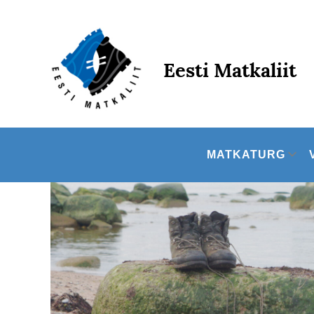
Skip
to
content
Eesti Matkaliit
MATKATURG