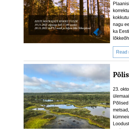
Plaanis
korrekt
kokkutu
nagu ee
ka Eest
lõkkeõh
Read
Põli
23. okt
ülemaai
Põlised
metsad,
kümneid
Loodustu