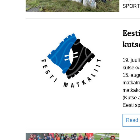
SPORT
Eest
kuts
19. juu
kutsekv
15. aug
matkatre
matkako
(Kutse 
Eesti sp
Read