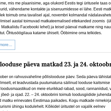
ime, mis me plaanisime, aga olukord Eestis tegi üritusele taas 
uurid, vähendame kontakte ja siseruumidesse ei lähe. Eesti mat
lek toimub oma tavalisel ajal, novembri kolmandal nädalavahet
lmisel aastal toimuvad matkateemalised ettekanded zoomis (
i Matkaliidu Facebooki lehel) ja teisel päeval matkame ning na
tut. Õhtusöögilaua katame ühiselt. Ööbimine oma telkides.
 more…
slooduse päeva matkad 23. ja 24. oktoobr
oober on rahvusvaheline põlislooduse päev. Seda päeva tähista
lmselt, et teadvustada puutumatuna säilinud looduse kaitsmise o
 loodusmaastikud on meie elurikkad rabad, sood, rannaniidud,
 jõed- ja ojad. 22. – 24. oktoobrini toimub loodusgiidide juhend
 matku erinevates Eestimaa paikades. Kogu matkade nimekirja
rismi ühingu kodulehelt. Kõikidel üritustel on vajalik eelnev