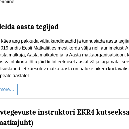
erimine.
leida aasta tegijad
 käes aeg pakkuda välja kandidaadid ja tunnustada aasta tegija
019 andis Eesti Matkaliit esimest korda välja neli aunimetust: A
asta matkaja, Aasta matkategija ja Aasta matkaorganisatsioon. 
siva olukorra tõttu jäid tiitlid eelmisel aastal välja jagamata, se
tsustanud, et käesolev matka-aasta on natuke pikem kui tavalise
 peale aastatel
 more…
ivtegevuste instruktori EKR4 kutseeks
matkajuht)