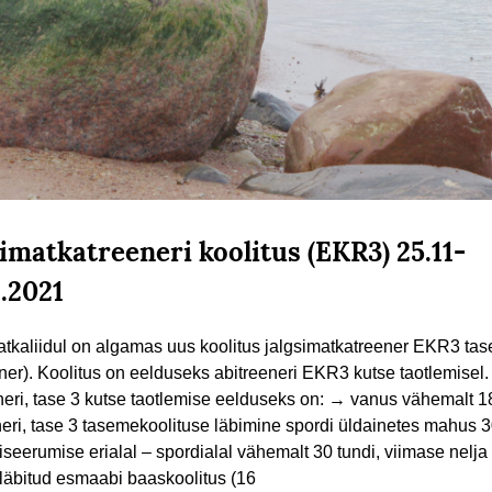
simatkatreeneri koolitus (EKR3) 25.11-
2.2021
atkaliidul on algamas uus koolitus jalgsimatkatreener EKR3 tas
ener). Koolitus on eelduseks abitreeneri EKR3 kutse taotlemisel.
neri, tase 3 kutse taotlemise eelduseks on: → vanus vähemalt 18
neri, tase 3 tasemekoolituse läbimine spordi üldainetes mahus 3
iseerumise erialal – spordialal vähemalt 30 tundi, viimase nelja
 läbitud esmaabi baaskoolitus (16