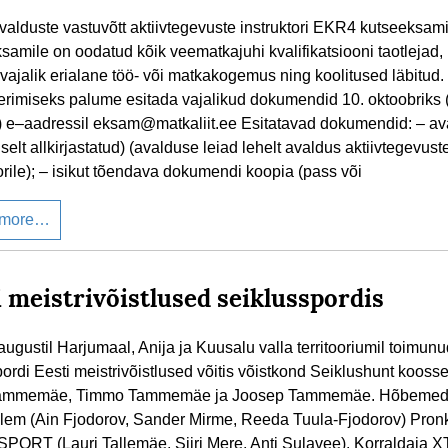
valduste vastuvõtt aktiivtegevuste instruktori EKR4 kutseeksami
samile on oodatud kõik veematkajuhi kvalifikatsiooni taotlejad, 
vajalik erialane töö- või matkakogemus ning koolitused läbitud
eerimiseks palume esitada vajalikud dokumendid 10. oktoobriks
) e–aadressil eksam@matkaliit.ee Esitatavad dokumendid: – av
lselt allkirjastatud) (avalduse leiad lehelt avaldus aktiivtegevust
orile); – isikut tõendava dokumendi koopia (pass või
 more…
i meistrivõistlused seiklusspordis
augustil Harjumaal, Anija ja Kuusalu valla territooriumil toimun
pordi Eesti meistrivõistlused võitis võistkond Seiklushunt kooss
Tammemäe, Timmo Tammemäe ja Joosep Tammemäe. Hõbemeda
em (Ain Fjodorov, Sander Mirme, Reeda Tuula-Fjodorov) Pron
ORT (Lauri Tallemäe, Siiri Mere, Anti Sulavee). Korraldaja X