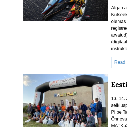
Algab a
Kutseek
olemas 
registr
arvatud
(digitaa
instrukt
Read
Eest
13.-14. 
seiklus
Piibe 
Õnneval
MATKaSP