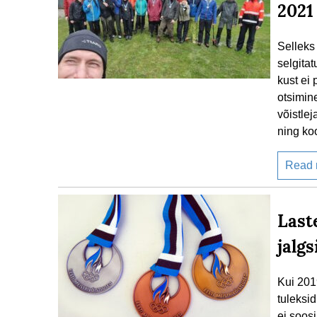
2021
Selleks 
selgitat
kust ei
otsimin
võistlej
ning ko
Read
Last
jalg
Kui 2019
tuleksi
ei soosi