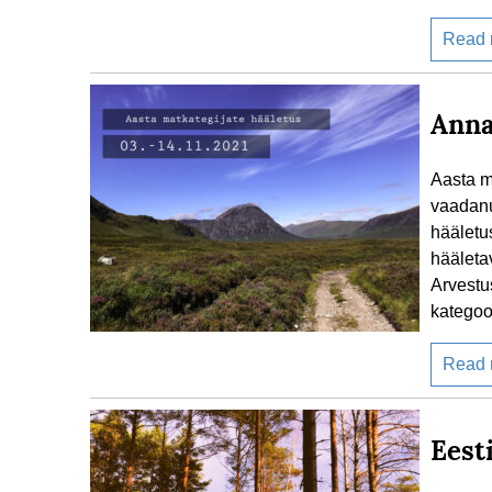
Read
Anna
Aasta m
vaadanu
hääletu
hääleta
Arvestu
kategoo
Read
Eest