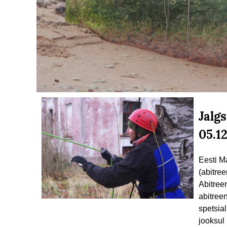
Jalg
05.1
Eesti M
(abitre
Abitree
abitree
spetsial
jooksul