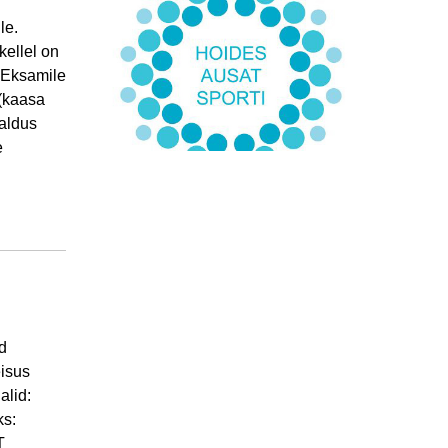
le.
kellel on
. Eksamile
 (kaasa
aldus
e
ud
eisus
lid:
ks:
T