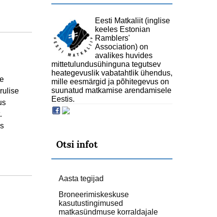
Eesti Matkaliit (inglise
keeles Estonian
Ramblers'
Association) on
avalikes huvides
mittetulundusühinguna tegutsev
heategevuslik vabatahtlik ühendus,
le
mille eesmärgid ja põhitegevus on
suunatud matkamise arendamisele
rulise
Eestis.
us
.
as
Otsi infot
Aasta tegijad
Broneerimiskeskuse
kasutustingimused
matkasündmuse korraldajale