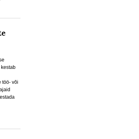
te
se
t kestab
 töö- või
ajaid
sestada