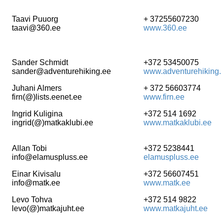
Taavi Puuorg
+ 37255607230
taavi@360.ee
www.360.ee
Sander Schmidt
+372 53450075
sander@adventurehiking.ee
www.adventurehiking
Juhani Almers
+ 372 56603774
firn(@)lists.eenet.ee
www.firn.ee
Ingrid Kuligina
+372 514 1692
ingrid(@)matkaklubi.ee
www.matkaklubi.ee
Allan Tobi
+372 5238441
info@elamuspluss.ee
elamuspluss.ee
Einar Kivisalu
+372 56607451
info@matk.ee
www.matk.ee
Levo Tohva
+372 514 9822
levo(@)matkajuht.ee
www.matkajuht.ee