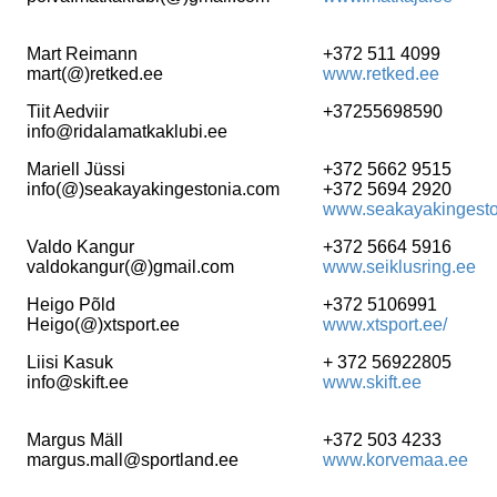
Mart Reimann
+372 511 4099
mart(@)retked.ee
www.retked.ee
Tiit Aedviir
+37255698590
info@ridalamatkaklubi.ee
Mariell Jüssi
+372 5662 9515
info(@)seakayakingestonia.com
+372 5694 2920
www.seakayakingest
Valdo Kangur
+372 5664 5916
valdokangur(@)gmail.com
www.seiklusring.ee
Heigo Põld
+372 5106991
Heigo(@)xtsport.ee
www.xtsport.ee/
Liisi Kasuk
+ 372 56922805
info@skift.ee
www.skift.ee
Margus Mäll
+372 503 4233
margus.mall@sportland.ee
www.korvemaa.ee