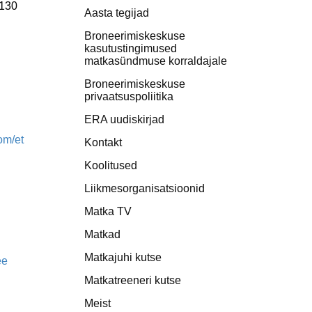
3130
Aasta tegijad
Broneerimiskeskuse
kasutustingimused
matkasündmuse korraldajale
Broneerimiskeskuse
privaatsuspoliitika
ERA uudiskirjad
om/et
Kontakt
Koolitused
Liikmesorganisatsioonid
Matka TV
Matkad
Matkajuhi kutse
ee
Matkatreeneri kutse
Meist