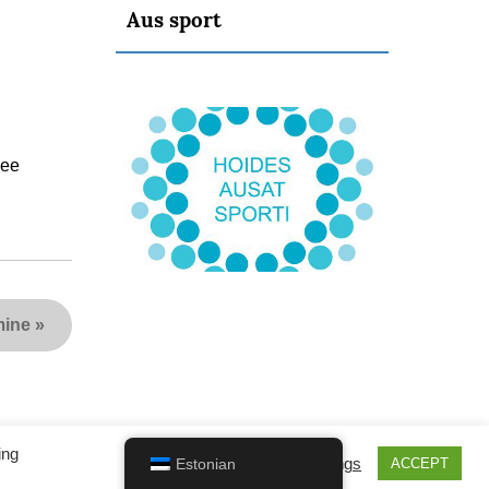
Aus sport
see
mine
»
ing
Cookie settings
Estonian
ACCEPT