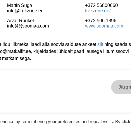
Martin Suga
+372 56800660
info@trekzone.ee
trekzone.ee/
Aivar Ruukel
+372 506 1896
info(@)soomaa.com
www.soomaa.com
liidu liikmeks, laadi alla sooviavalduse ankeet
siit
ning saada 
nfo@matkaliit.ee, kirjeldades lühidalt paari lausega liitumissoovi
st matkamisega.
Järg
erience by remembering your preferences and repeat visits. By click