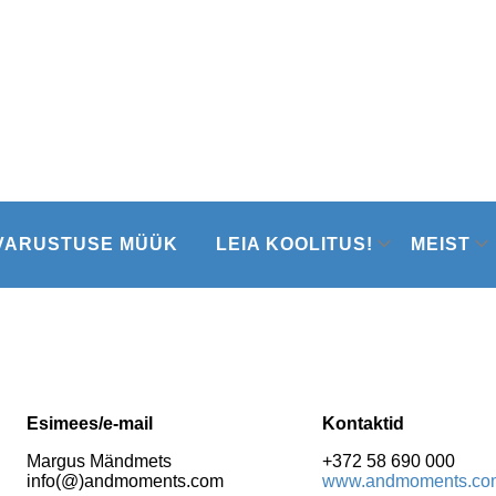
VARUSTUSE MÜÜK
LEIA KOOLITUS!
MEIST
Esimees/e-mail
Kontaktid
Margus Mändmets
+372 58 690 000
info(@)andmoments.com
www.andmoments.co