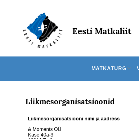
Skip
to
content
Eesti Matkaliit
MATKATURG
Liikmesorganisatsioonid
Liikmesorganisatsiooni nimi ja aadress
& Moments OÜ
Kase 40a-3