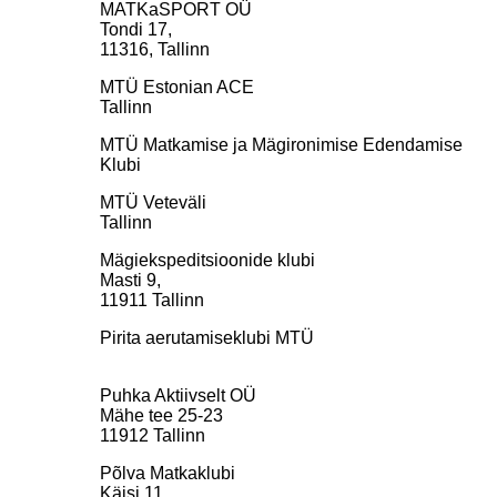
MATKaSPORT OÜ
Tondi 17,
11316, Tallinn
MTÜ Estonian ACE
Tallinn
MTÜ Matkamise ja Mägironimise Edendamise
Klubi
MTÜ Veteväli
Tallinn
Mägiekspeditsioonide klubi
Masti 9,
11911 Tallinn
Pirita aerutamiseklubi MTÜ
Puhka Aktiivselt OÜ
Mähe tee 25-23
11912 Tallinn
Põlva Matkaklubi
Käisi 11,