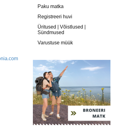
Paku matka
Registreeri huvi
Üritused | Võistlused |
Sündmused
Varustuse müük
onia.com