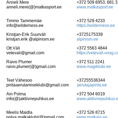
Anneli Mere
+372 509 6953, 681 
anneli.mere(@)matkasport.ee
www.matkasport.ee
Timmo Tammemäe
+372 529 4233
info@wilderness.ee
https://wilderness.ee
Kristjan-Erik Suurväli
+3725175339
kristjan.erik @alpinism.ee
alpinism.ee
Ott Väli
+372 5563 4844
vetevali@gmail.com
https://vetevali.voog.c
Raivo Plumer
+372 511 2241
raivo.plumer(@)gmail.com
www.magiklubi.ee
Teet Vähesoo
+37255536344
piritaaerutamiseklubi@gmail.com
aerutajapirita.ee
Ain Polma
+372 504 6019
info(@)aktiivnepuhkus.ee
www.aktiivnepuhkus.
Meelis Maidla
+372 526 8715
polva.matkaklubi(@)gmail.com
www.matkaja.ee