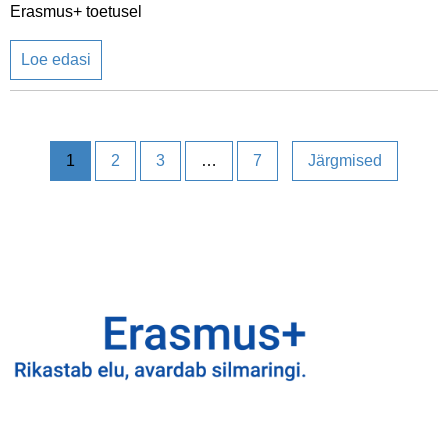
Erasmus+ toetusel
Loe edasi
1
2
3
…
7
Järgmised