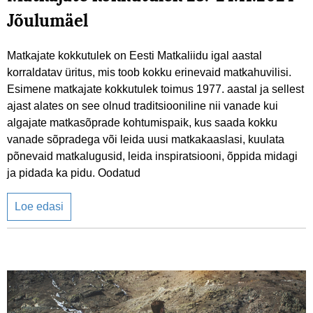
Jõulumäel
Matkajate kokkutulek on Eesti Matkaliidu igal aastal
korraldatav üritus, mis toob kokku erinevaid matkahuvilisi.
Esimene matkajate kokkutulek toimus 1977. aastal ja sellest
ajast alates on see olnud traditsiooniline nii vanade kui
algajate matkasõprade kohtumispaik, kus saada kokku
vanade sõpradega või leida uusi matkakaaslasi, kuulata
põnevaid matkalugusid, leida inspiratsiooni, õppida midagi
ja pidada ka pidu. Oodatud
Loe edasi