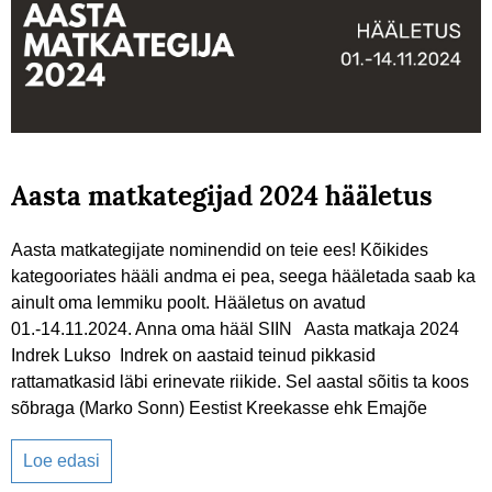
Aasta matkategijad 2024 hääletus
Aasta matkategijate nominendid on teie ees! Kõikides
kategooriates hääli andma ei pea, seega hääletada saab ka
ainult oma lemmiku poolt. Hääletus on avatud
01.-14.11.2024. Anna oma hääl SIIN Aasta matkaja 2024
Indrek Lukso Indrek on aastaid teinud pikkasid
rattamatkasid läbi erinevate riikide. Sel aastal sõitis ta koos
sõbraga (Marko Sonn) Eestist Kreekasse ehk Emajõe
Loe edasi