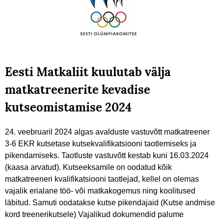
Eesti Matkaliit kuulutab välja
matkatreenerite kevadise
kutseomistamise 2024
24. veebruaril 2024 algas avalduste vastuvõtt matkatreener
3-6 EKR kutsetase kutsekvalifikatsiooni taotlemiseks ja
pikendamiseks. Taotluste vastuvõtt kestab kuni 16.03.2024
(kaasa arvatud). Kutseeksamile on oodatud kõik
matkatreeneri kvalifikatsiooni taotlejad, kellel on olemas
vajalik erialane töö- või matkakogemus ning koolitused
läbitud. Samuti oodatakse kutse pikendajaid (Kutse andmise
kord treenerikutsele) Vajalikud dokumendid palume