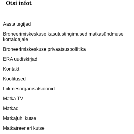
Otsi infot
Aasta tegijad
Broneerimiskeskuse kasutustingimused matkasündmuse
korraldajale
Broneerimiskeskuse privaatsuspoliitika
ERA uudiskirjad
Kontakt
Koolitused
Liikmesorganisatsioonid
Matka TV
Matkad
Matkajuhi kutse
Matkatreeneri kutse