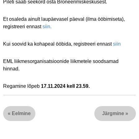
Pileti saab seekord osta Broneerimiskeskusest.
Et osaleda ainult laupäevasel päeval (ilma ööbimiseta),
registreeri ennast
siin.
Kui soovid ka kohapeal ööbida, registreeri ennast
siin
EML liikmesorganisatsioonide liikmetele soodsamad
hinnad.
Regamine lõpeb
17.11.2024 kell 23.59.
«
Eelmine
Järgmine
»