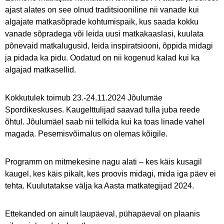
ajast alates on see olnud traditsiooniline nii vanade kui
algajate matkasõprade kohtumispaik, kus saada kokku
vanade sõpradega või leida uusi matkakaaslasi, kuulata
põnevaid matkalugusid, leida inspiratsiooni, õppida midagi
ja pidada ka pidu. Oodatud on nii kogenud kalad kui ka
algajad matkasellid.
Kokkutulek toimub 23.-24.11.2024 Jõulumäe
Spordikeskuses. Kaugelttulijad saavad tulla juba reede
õhtul. Jõulumäel saab nii telkida kui ka toas linade vahel
magada. Pesemisvõimalus on olemas kõigile.
Programm on mitmekesine nagu alati – kes käis kusagil
kaugel, kes käis pikalt, kes proovis midagi, mida iga päev ei
tehta. Kuulutatakse välja ka Aasta matkategijad 2024.
Ettekanded on ainult laupäeval, pühapäeval on plaanis