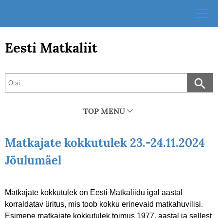
Skip
to
content
Eesti Matkaliit
TOP MENU
Matkajate kokkutulek 23.-24.11.2024
Jõulumäel
Matkajate kokkutulek on Eesti Matkaliidu igal aastal
korraldatav üritus, mis toob kokku erinevaid matkahuvilisi.
Esimene matkajate kokkutulek toimus 1977. aastal ja sellest