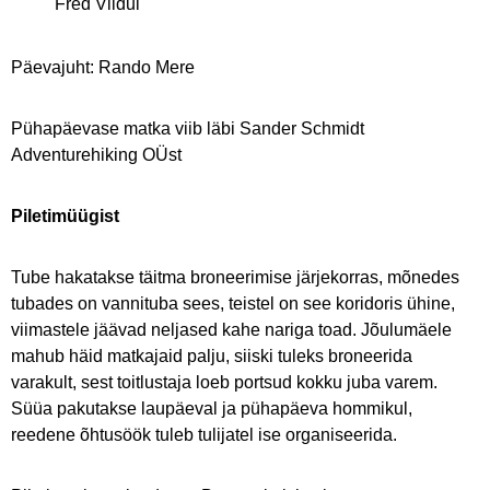
Fred Viidul
Päevajuht: Rando Mere
Pühapäevase matka viib läbi Sander Schmidt
Adventurehiking OÜst
Piletimüügist
Tube hakatakse täitma broneerimise järjekorras, mõnedes
tubades on vannituba sees, teistel on see koridoris ühine,
viimastele jäävad neljased kahe nariga toad. Jõulumäele
mahub häid matkajaid palju, siiski tuleks broneerida
varakult, sest toitlustaja loeb portsud kokku juba varem.
Süüa pakutakse laupäeval ja pühapäeva hommikul,
reedene õhtusöök tuleb tulijatel ise organiseerida.