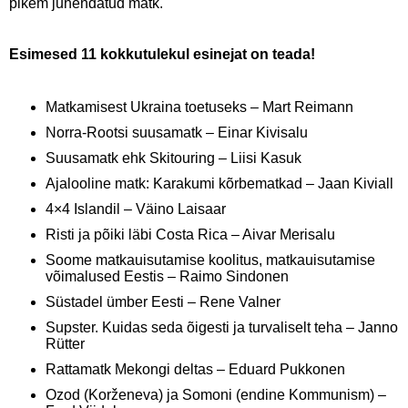
pikem juhendatud matk.
Esimesed 11 kokkutulekul esinejat on teada!
Matkamisest Ukraina toetuseks – Mart Reimann
Norra-Rootsi suusamatk – Einar Kivisalu
Suusamatk ehk Skitouring – Liisi Kasuk
Ajalooline matk: Karakumi kõrbematkad – Jaan Kiviall
4×4 Islandil – Väino Laisaar
Risti ja põiki läbi Costa Rica – Aivar Merisalu
Soome matkauisutamise koolitus, matkauisutamise
võimalused Eestis – Raimo Sindonen
Süstadel ümber Eesti – Rene Valner
Supster. Kuidas seda õigesti ja turvaliselt teha – Janno
Rütter
Rattamatk Mekongi deltas – Eduard Pukkonen
Ozod (Korženeva) ja Somoni (endine Kommunism) –