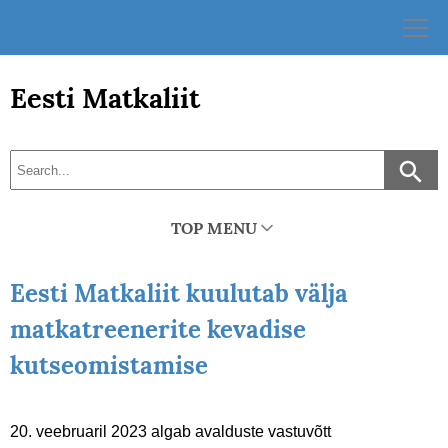
Skip
to
content
Eesti Matkaliit
TOP MENU
Eesti Matkaliit kuulutab välja
matkatreenerite kevadise
kutseomistamise
20. veebruaril 2023 algab avalduste vastuvõtt