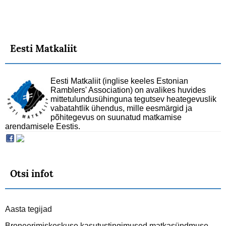
Eesti Matkaliit
Eesti Matkaliit (inglise keeles Estonian
Ramblers' Association) on avalikes huvides
mittetulundusühinguna tegutsev heategevuslik
vabatahtlik ühendus, mille eesmärgid ja
põhitegevus on suunatud matkamise
arendamisele Eestis.
Otsi infot
Aasta tegijad
Broneerimiskeskuse kasutustingimused matkasündmuse