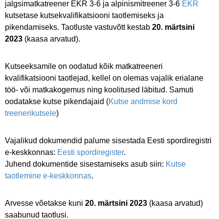
jalgsimatkatreener EKR 3-6 ja alpinismitreener 3-6
EKR
kutsetase kutsekvalifikatsiooni taotlemiseks ja
pikendamiseks. Taotluste vastuvõtt kestab
20. märtsini
2023
(kaasa arvatud).
Kutseeksamile on oodatud kõik matkatreeneri
kvalifikatsiooni taotlejad, kellel on olemas vajalik erialane
töö- või matkakogemus ning koolitused läbitud. Samuti
oodatakse kutse pikendajaid (
Kutse andmise kord
treenerikutsele
)
Vajalikud dokumendid palume sisestada Eesti spordiregistri
e-keskkonnas:
Eesti spordiregister
.
Juhend dokumentide sisestamiseks asub siin:
Kutse
taotlemine e-keskkonnas
.
Arvesse võetakse kuni
20. märtsini 2023
(kaasa arvatud)
saabunud taotlusi.