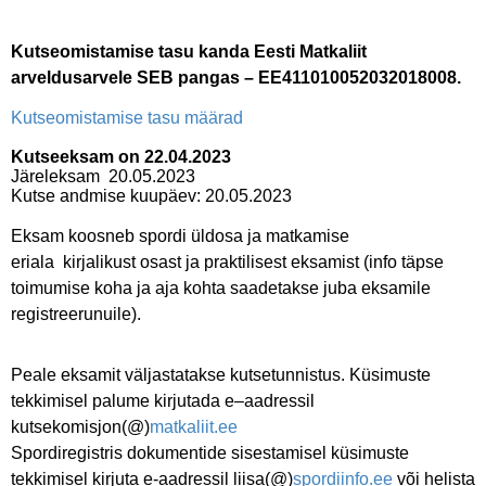
Kutseomistamise tasu kanda Eesti Matkaliit
arveldusarvele SEB pangas – EE411010052032018008.
Kutseomistamise tasu määrad
Kutseeksam on 22.04.2023
Järeleksam 20.05.2023
Kutse andmise kuupäev: 20.05.2023
Eksam koosneb spordi üldosa ja matkamise
eriala kirjalikust osast ja praktilisest eksamist (info täpse
toimumise koha ja aja kohta saadetakse juba eksamile
registreerunuile).
Peale eksamit väljastatakse kutsetunnistus. Küsimuste
tekkimisel palume kirjutada e–aadressil
kutsekomisjon(@)
matkaliit.ee
Spordiregistris dokumentide sisestamisel küsimuste
tekkimisel kirjuta e-aadressil liisa(@)
spordiinfo.ee
või helista