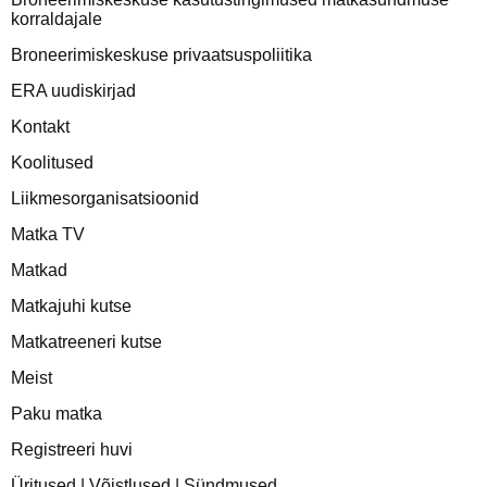
korraldajale
Broneerimiskeskuse privaatsuspoliitika
ERA uudiskirjad
Kontakt
Koolitused
Liikmesorganisatsioonid
Matka TV
Matkad
Matkajuhi kutse
Matkatreeneri kutse
Meist
Paku matka
Registreeri huvi
Üritused | Võistlused | Sündmused