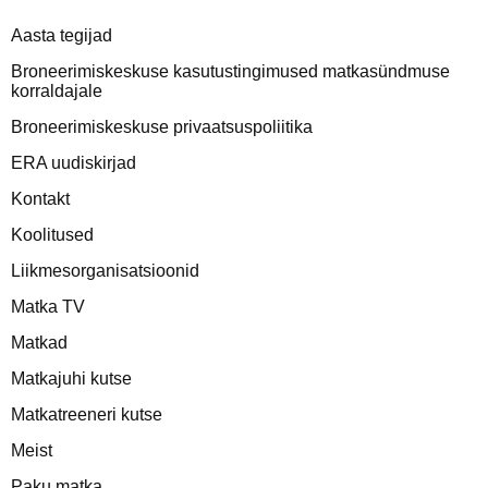
Aasta tegijad
Broneerimiskeskuse kasutustingimused matkasündmuse
korraldajale
Broneerimiskeskuse privaatsuspoliitika
ERA uudiskirjad
Kontakt
Koolitused
Liikmesorganisatsioonid
Matka TV
Matkad
Matkajuhi kutse
Matkatreeneri kutse
Meist
Paku matka