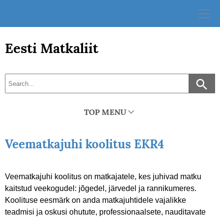
Skip
to
content
Eesti Matkaliit
TOP MENU
Veematkajuhi koolitus EKR4
Veematkajuhi koolitus on matkajatele, kes juhivad matku
kaitstud veekogudel: jõgedel, järvedel ja rannikumeres.
Koolituse eesmärk on anda matkajuhtidele vajalikke
teadmisi ja oskusi ohutute, professionaalsete, nauditavate