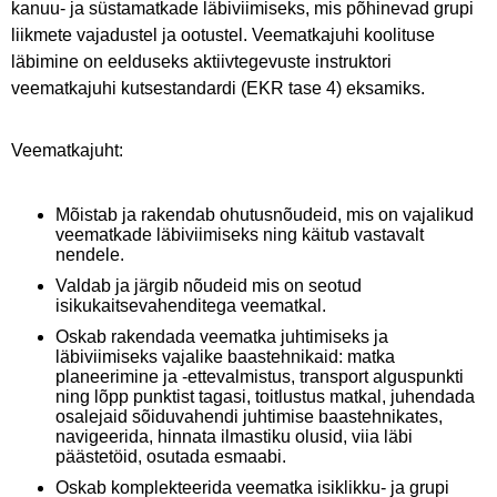
kanuu- ja süstamatkade läbiviimiseks, mis põhinevad grupi
liikmete vajadustel ja ootustel. Veematkajuhi koolituse
läbimine on eelduseks aktiivtegevuste instruktori
veematkajuhi kutsestandardi (EKR tase 4) eksamiks.
Veematkajuht:
Mõistab ja rakendab ohutusnõudeid, mis on vajalikud
veematkade läbiviimiseks ning käitub vastavalt
nendele.
Valdab ja järgib nõudeid mis on seotud
isikukaitsevahenditega veematkal.
Oskab rakendada veematka juhtimiseks ja
läbiviimiseks vajalike baastehnikaid: matka
planeerimine ja -ettevalmistus, transport alguspunkti
ning lõpp punktist tagasi, toitlustus matkal, juhendada
osalejaid sõiduvahendi juhtimise baastehnikates,
navigeerida, hinnata ilmastiku olusid, viia läbi
päästetöid, osutada esmaabi.
Oskab komplekteerida veematka isiklikku- ja grupi