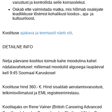
varustust ja kontrollida selle korrasolekut.
Oskab ette valmistada matka, mis hõlmab osalejate
teadlikkuse tõstmist kohalikust loodus-, aja- ja
kultuuriloost.
Koolituse
ajakava ja teemasid näeb siit
.
DETAILNE INFO
Nelja päevane koolitus toimub kahe moodulina kahel
nädalavahetusel: mõlemad moodulid algusega laupäeval
kell 9:45 Soomaal Karuskosel
Koolituse hind 360.- €. Hind sisaldab aerutamisvarustust,
telkimisvõimalust ja EML registreerimistasu.
Koolitajaks on Rene Valner (British Canoeing Advanced