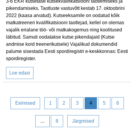
3-6 EKR kutsetase kutsekvalifikatsiooni taotlemiseks ja
pikendamiseks. Taotluste vastuvõtt kestab 17. oktoobrini
2022 (kaasa arvatud). Kutseeksamile on oodatud kõik
matkatreeneri kvalifikatsiooni taotlejad, kellel on olemas
vajalik erialane töö- või matkakogemus ning koolitused
läbitud. Samuti oodatakse kutse pikendajaid (Kutse
andmise kord treenerikutsele) Vajalikud dokumendid
palume sisestada Eesti spordiregistri e-keskkonnas: Eesti
spordiregister.
Loe edasi
Eelmised
1
2
3
4
5
6
…
8
Järgmised