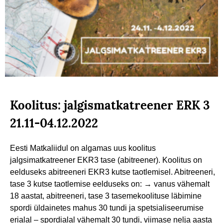
Koolitus: jalgismatkatreener ERK 3
21.11-04.12.2022
Eesti Matkaliidul on algamas uus koolitus
jalgsimatkatreener EKR3 tase (abitreener). Koolitus on
eelduseks abitreeneri EKR3 kutse taotlemisel. Abitreeneri,
tase 3 kutse taotlemise eelduseks on: → vanus vähemalt
18 aastat, abitreeneri, tase 3 tasemekoolituse läbimine
spordi üldainetes mahus 30 tundi ja spetsialiseerumise
erialal – spordialal vähemalt 30 tundi, viimase nelja aasta