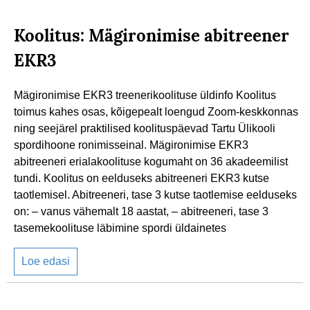
Koolitus: Mägironimise abitreener
EKR3
Mägironimise EKR3 treenerikoolituse üldinfo Koolitus
toimus kahes osas, kõigepealt loengud Zoom-keskkonnas
ning seejärel praktilised koolituspäevad Tartu Ülikooli
spordihoone ronimisseinal. Mägironimise EKR3
abitreeneri erialakoolituse kogumaht on 36 akadeemilist
tundi. Koolitus on eelduseks abitreeneri EKR3 kutse
taotlemisel. Abitreeneri, tase 3 kutse taotlemise eelduseks
on: – vanus vähemalt 18 aastat, – abitreeneri, tase 3
tasemekoolituse läbimine spordi üldainetes
Loe edasi