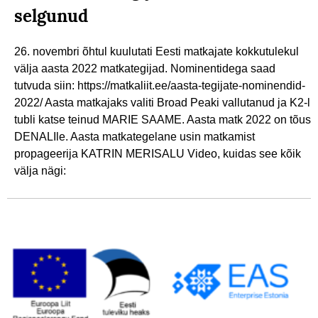
selgunud
26. novembri õhtul kuulutati Eesti matkajate kokkutulekul
välja aasta 2022 matkategijad. Nominentidega saad
tutvuda siin: https://matkaliit.ee/aasta-tegijate-nominendid-
2022/ Aasta matkajaks valiti Broad Peaki vallutanud ja K2-l
tubli katse teinud MARIE SAAME. Aasta matk 2022 on tõus
DENALIle. Aasta matkategelane usin matkamist
propageerija KATRIN MERISALU Video, kuidas see kõik
välja nägi: