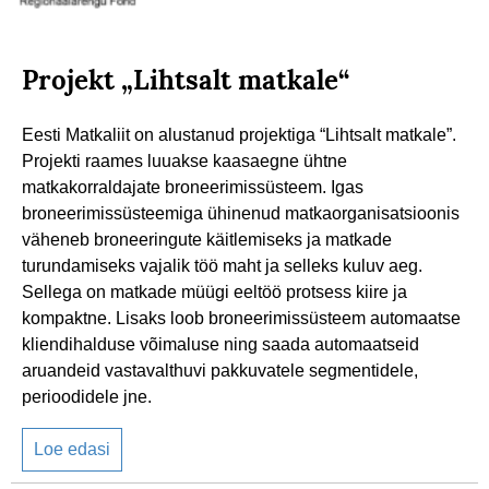
Projekt „Lihtsalt matkale“
Eesti Matkaliit on alustanud projektiga “Lihtsalt matkale”.
Projekti raames luuakse kaasaegne ühtne
matkakorraldajate broneerimissüsteem. Igas
broneerimissüsteemiga ühinenud matkaorganisatsioonis
väheneb broneeringute käitlemiseks ja matkade
turundamiseks vajalik töö maht ja selleks kuluv aeg.
Sellega on matkade müügi eeltöö protsess kiire ja
kompaktne. Lisaks loob broneerimissüsteem automaatse
kliendihalduse võimaluse ning saada automaatseid
aruandeid vastavalthuvi pakkuvatele segmentidele,
perioodidele jne.
Loe edasi