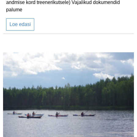
andmise kord treenerikutsele) Vajalikud dokumendid
palume
Loe edasi