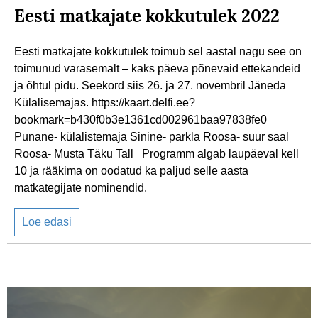
Eesti matkajate kokkutulek 2022
Eesti matkajate kokkutulek toimub sel aastal nagu see on
toimunud varasemalt – kaks päeva põnevaid ettekandeid
ja õhtul pidu. Seekord siis 26. ja 27. novembril Jäneda
Külalisemajas. https://kaart.delfi.ee?
bookmark=b430f0b3e1361cd002961baa97838fe0
Punane- külalistemaja Sinine- parkla Roosa- suur saal
Roosa- Musta Täku Tall Programm algab laupäeval kell
10 ja rääkima on oodatud ka paljud selle aasta
matkategijate nominendid.
Loe edasi