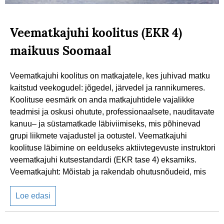
Veematkajuhi koolitus (EKR 4)
maikuus Soomaal
Veematkajuhi koolitus on matkajatele, kes juhivad matku
kaitstud veekogudel: jõgedel, järvedel ja rannikumeres.
Koolituse eesmärk on anda matkajuhtidele vajalikke
teadmisi ja oskusi ohutute, professionaalsete, nauditavate
kanuu– ja süstamatkade läbiviimiseks, mis põhinevad
grupi liikmete vajadustel ja ootustel. Veematkajuhi
koolituse läbimine on eelduseks aktiivtegevuste instruktori
veematkajuhi kutsestandardi (EKR tase 4) eksamiks.
Veematkajuht: Mõistab ja rakendab ohutusnõudeid, mis
Loe edasi