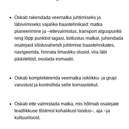
Oskab rakendada veematka juhtimiseks ja
läbiviimiseks vajalike baastehnikaid: matka
planeerimine ja –ettevalmistus, transport alguspunkti
ning lõpp punktist tagasi, toitlustus matkal, juhendada
osalejaid sõiduvahendi juhtimise baastehnikates,
navigeerida, hinnata ilmastiku olusid, viia läbi
päästetöid, osutada esmaabi.
Oskab komplekteerida veematka isiklikku- ja grupi
varustust ja kontrollida selle korrasolekut.
Oskab ette valmistada matka, mis hõlmab osalejate
teadlikkuse tõstmist kohalikust loodus–, aja –ja
kultuuriloost.