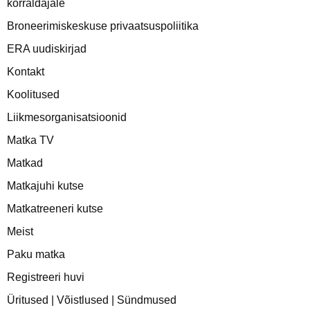
korraldajale
Broneerimiskeskuse privaatsuspoliitika
ERA uudiskirjad
Kontakt
Koolitused
Liikmesorganisatsioonid
Matka TV
Matkad
Matkajuhi kutse
Matkatreeneri kutse
Meist
Paku matka
Registreeri huvi
Üritused | Võistlused | Sündmused