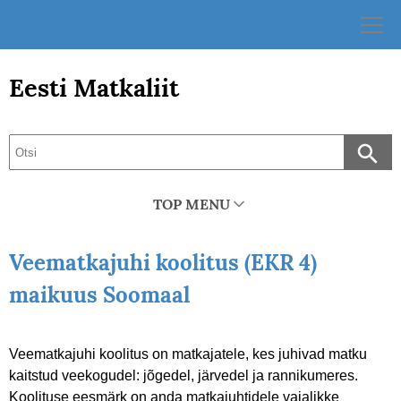
Skip
to
content
Eesti Matkaliit
TOP MENU
Veematkajuhi koolitus (EKR 4)
maikuus Soomaal
Veematkajuhi koolitus on matkajatele, kes juhivad matku
kaitstud veekogudel: jõgedel, järvedel ja rannikumeres.
Koolituse eesmärk on anda matkajuhtidele vajalikke