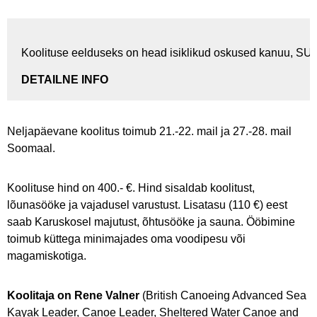
Koolituse eelduseks on head isiklikud oskused kanuu, SUP
DETAILNE INFO
Neljapäevane koolitus toimub 21.-22. mail ja 27.-28. mail
Soomaal.
Koolituse hind on 400.- €. Hind sisaldab koolitust,
lõunasööke ja vajadusel varustust. Lisatasu (110 €) eest
saab Karuskosel majutust, õhtusööke ja sauna. Ööbimine
toimub küttega minimajades oma voodipesu või
magamiskotiga.
Koolitaja on Rene Valner
(British Canoeing Advanced Sea
Kayak Leader, Canoe Leader, Sheltered Water Canoe and