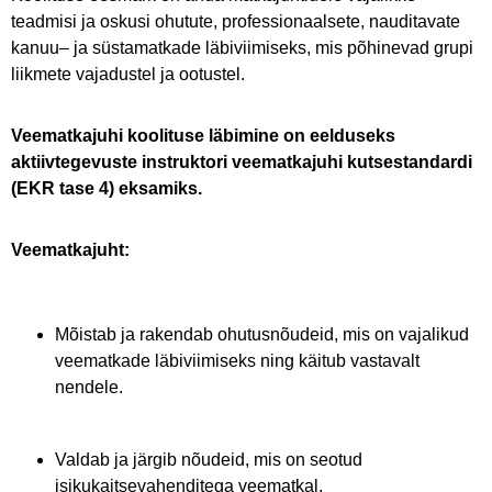
teadmisi ja oskusi ohutute, professionaalsete, nauditavate
kanuu– ja süstamatkade läbiviimiseks, mis põhinevad grupi
liikmete vajadustel ja ootustel.
Veematkajuhi koolituse läbimine on eelduseks
aktiivtegevuste instruktori veematkajuhi kutsestandardi
(EKR tase 4) eksamiks.
Veematkajuht:
Mõistab ja rakendab ohutusnõudeid, mis on vajalikud
veematkade läbiviimiseks ning käitub vastavalt
nendele.
Valdab ja järgib nõudeid, mis on seotud
isikukaitsevahenditega veematkal.