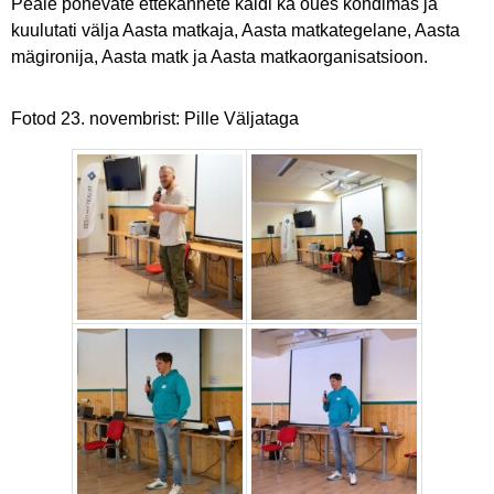
Peale põnevate ettekannete käidi ka õues kõndimas ja
kuulutati välja Aasta matkaja, Aasta matkategelane, Aasta
mägironija, Aasta matk ja Aasta matkaorganisatsioon.
Fotod 23. novembrist: Pille Väljataga