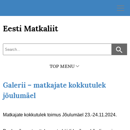
Skip
to
content
Eesti Matkaliit
TOP MENU
Galerii – matkajate kokkutulek
jõulumäel
Matkajate kokkutulek toimus Jõulumäel 23.-24.11.2024.