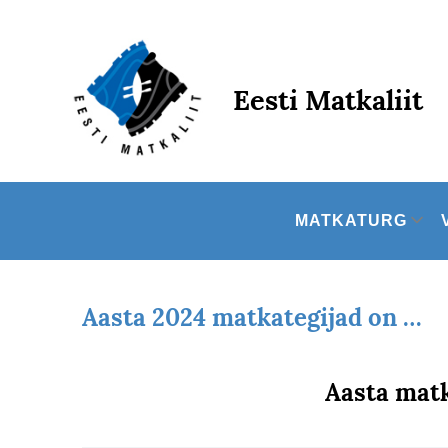
Skip
to
content
Eesti Matkaliit
MATKATURG
Aasta 2024 matkategijad on …
Aasta matk