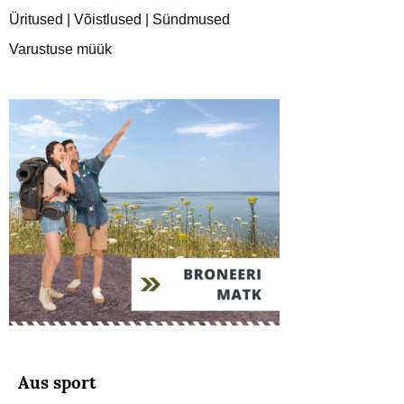
Üritused | Võistlused | Sündmused
Varustuse müük
Aus sport